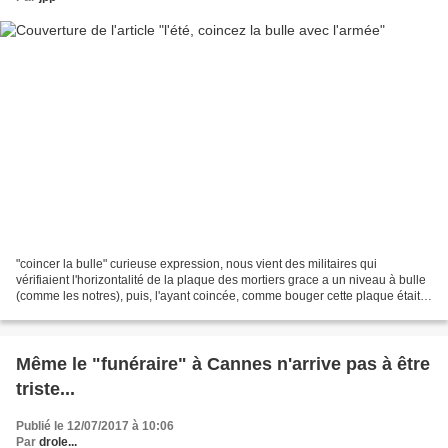
"coincer la bulle" curieuse expression, nous vient des militaires qui
vérifiaient l'horizontalité de la plaque des mortiers grace a un niveau à bulle
(comme les notres), puis, l'ayant coincée, comme bouger cette plaque était
épuisant ils allaient se reposer......
Même le "funéraire" à Cannes n'arrive pas à être
triste...
Publié le 12/07/2017 à 10:06
Par
drole...