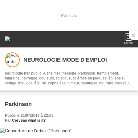
Publicité
MENU
NEUROLOGIE MODE D'EMPLOI
neurologie tout public, Alzheimer, mémoire, Parkinson, tremblement,
migraine, névralgie, douleurs, sciatique, sclérose en plaques, épilepsie,
vertige, maux de tête. Art. céphalées, tumeur, méningite, neurone, cerveau,
SEP, SLA, canal carpien, myopathie, sclérose
Parkinson
Publié le 21/07/2017 à 22:08
Par
Cerveau what is it?