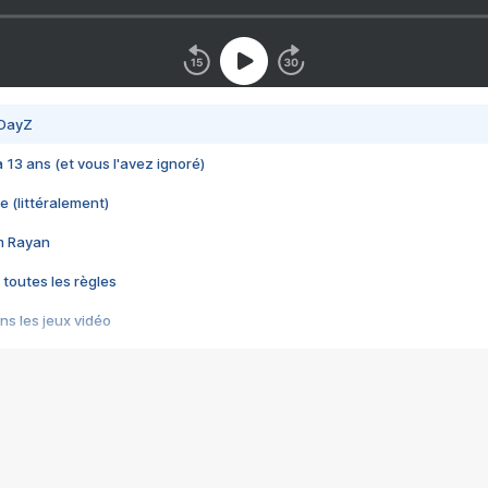
 DayZ
 a 13 ans (et vous l'avez ignoré)
e (littéralement)
im Rayan
 toutes les règles
s les jeux vidéo
us choquant de Rockstar ? - Le scandale BULLY
e plus moche de Steam
du RÊVE tourne au CAUCHEMAR
pendant 8 heures