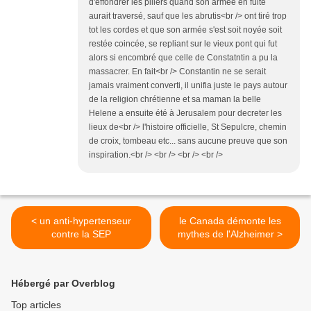
d'effondrer les piliers quand son armée en fuite
aurait traversé, sauf que les abrutis<br /> ont tiré trop
tot les cordes et que son armée s'est soit noyée soit
restée coincée, se repliant sur le vieux pont qui fut
alors si encombré que celle de Constatntin a pu la
massacrer. En fait<br /> Constantin ne se serait
jamais vraiment converti, il unifia juste le pays autour
de la religion chrétienne et sa maman la belle
Helene a ensuite été à Jerusalem pour decreter les
lieux de<br /> l'histoire officielle, St Sepulcre, chemin
de croix, tombeau etc... sans aucune preuve que son
inspiration.<br /> <br /> <br /> <br />
< un anti-hypertenseur
le Canada démonte les
contre la SEP
mythes de l'Alzheimer >
Hébergé par Overblog
Top articles