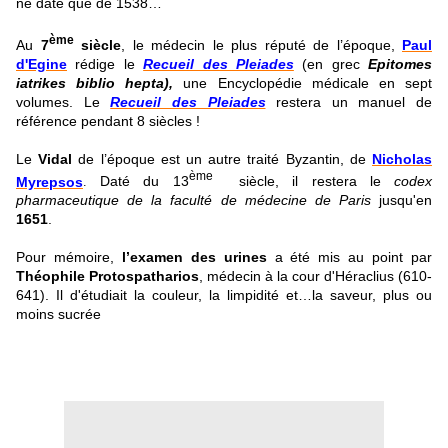
ne date que de 1538…
ème
Au
7
siècle
, le médecin le plus réputé de l’époque,
Paul
d'Egine
rédige
le
Recueil des Pleiades
(en grec
Epitomes
iatrikes biblio hepta),
une Encyclopédie médicale en sept
volumes. Le
Recueil des Pleiades
restera un manuel de
référence pendant 8 siècles !
Le
Vidal
de l’époque est un autre traité Byzantin, de
Nicholas
ème
Myrepsos
Daté du 13
siècle, il restera le
codex
.
pharmaceutique de la faculté de médecine de Paris
jusqu'en
1651
.
Pour mémoire,
l’examen des urines
a été mis au point par
Théophile Protospatharios
, médecin à la cour d'Héraclius (610-
641). Il d'étudiait la couleur, la limpidité et…la saveur, plus ou
moins sucrée