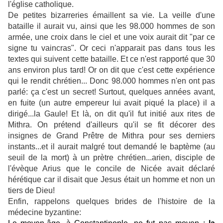
l'église catholique.
De petites bizarreries émaillent sa vie. La veille d'une
bataille il aurait vu, ainsi que les 98.000 hommes de son
armée, une croix dans le ciel et une voix aurait dit "par ce
signe tu vaincras". Or ceci n'apparait pas dans tous les
textes qui suivent cette bataille. Et ce n'est rapporté que 30
ans environ plus tard! Or on dit que c'est cette expérience
qui le rendit chrétien... Donc 98.000 hommes n'en ont pas
parlé: ça c'est un secret! Surtout, quelques années avant,
en fuite (un autre empereur lui avait piqué la place) il a
dirigé...la Gaule! Et là, on dit qu'il fut initié aux rites de
Mithra. On prétend d'ailleurs qu'il se fit décorer des
insignes de Grand Prêtre de Mithra pour ses derniers
instants...et il aurait malgré tout demandé le baptème (au
seuil de la mort) à un prètre chrétien...arien, disciple de
l'évèque Arius que le concile de Nicée avait déclaré
hérétique car il disait que Jesus était un homme et non un
tiers de Dieu!
Enfin, rappelons quelques brides de l'histoire de la
médecine byzantine: