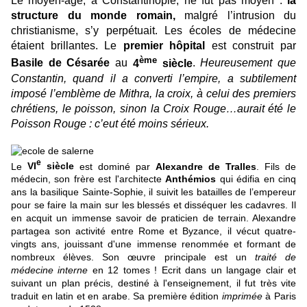
Le moyen-âge, à Constantinople, ne fut pas moyen :
la
structure du monde romain,
malgré l’intrusion du
christianisme, s’y perpétuait. Les écoles de médecine
étaient brillantes. Le
premier hôpital
est construit par
ème
Basile de Césarée
au
4
siècle
.
Heureusement que
Constantin, quand il a converti l’empire, a subtilement
imposé l’emblème de Mithra, la croix, à celui des premiers
chrétiens, le poisson, sinon la Croix Rouge…aurait été le
Poisson Rouge : c’eut été moins sérieux.
e
Le
VI
siècle
est dominé par
Alexandre de Tralles
. Fils de
médecin, son frère est l'architecte
Anthémios
qui édifia en cinq
ans la basilique Sainte-Sophie, il suivit les batailles de l’empereur
pour se faire la main sur les blessés et disséquer les cadavres. Il
en acquit un immense savoir de praticien de terrain. Alexandre
partagea son activité entre Rome et Byzance, il vécut quatre-
vingts ans, jouissant d'une immense renommée et formant de
nombreux élèves.
Son œuvre principale est un
traité de
médecine interne
en 12 tomes !
Ecrit dans un langage clair et
suivant un plan précis, destiné à l'enseignement, il fut très vite
traduit en latin et en arabe. Sa première édition
imprimée
à Paris