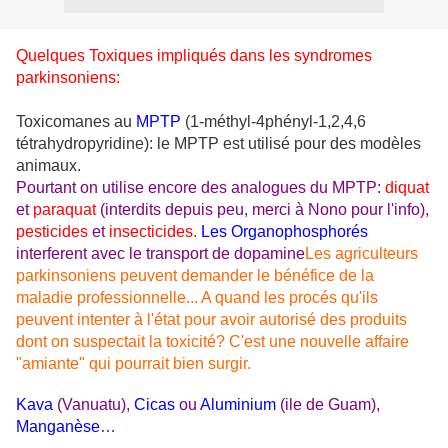
Quelques Toxiques impliqués dans les syndromes
parkinsoniens:
Toxicomanes au
MPTP
(1-méthyl-4phényl-1,2,4,6
tétrahydropyridine): le MPTP est utilisé pour des modèles
animaux.
Pourtant on utilise encore des a
nalogues du MPTP:
diquat
et
paraquat
(interdits depuis peu, merci à Nono pour l'info),
pesticides
et
insecticides.
Les Organophosphorés
interferent avec le transport de dopamine
Les agriculteurs
parkinsoniens peuvent demander le bénéfice de la
maladie professionnelle... A quand les procés qu'ils
peuvent intenter à l'état pour avoir autorisé des produits
dont on suspectait la toxicité? C'est une nouvelle affaire
"amiante" qui pourrait bien surgir.
Kava
(Vanuatu),
Cicas
ou
Aluminium
(ile de Guam),
Manganèse
…