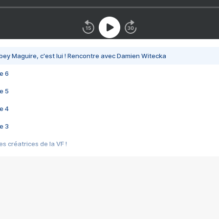
bey Maguire, c'est lui ! Rencontre avec Damien Witecka
e 6
e 5
e 4
e 3
s créatrices de la VF !
e 2
e 1
e Mektoub My Love arrive enfin ! Rencontre avec Shaïn Boumedine et Sal
i : après Toni en famille