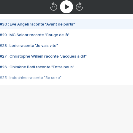
#30 : Eve Angeli raconte "Avant de partir"
#29 : MC Solaar raconte "Bouge de là"
28 : Lorie raconte "Je vais vite"
#27 : Christophe Willem raconte "Jacques a dit"
#26 : Chimène Badi raconte "Entre nous"
#25 : Indochine raconte "3e sexe"
#24 : Zaho raconte "C'est chelou"
#23 : Patrick Bruel raconte "Au café des délices"
#22 : Kyo raconte "Le chemin"
#21 : Nolwenn Leroy raconte "Cassé"
#20 : Patrick Hernandez raconte "Born to be alive"