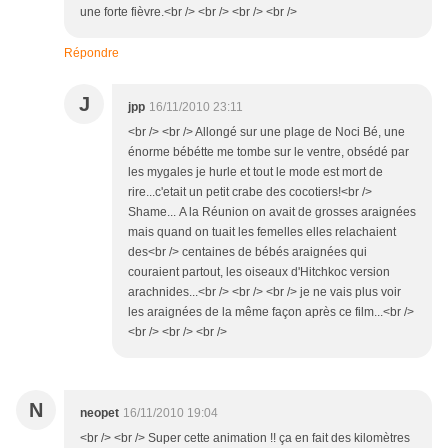
une forte fièvre.<br /> <br /> <br /> <br />
Répondre
J
jpp
16/11/2010 23:11
<br /> <br /> Allongé sur une plage de Noci Bé, une
énorme bébétte me tombe sur le ventre, obsédé par
les mygales je hurle et tout le mode est mort de
rire...c'etait un petit crabe des cocotiers!<br />
Shame... A la Réunion on avait de grosses araignées
mais quand on tuait les femelles elles relachaient
des<br /> centaines de bébés araignées qui
couraient partout, les oiseaux d'Hitchkoc version
arachnides...<br /> <br /> <br /> je ne vais plus voir
les araignées de la même façon après ce film...<br />
<br /> <br /> <br />
N
neopet
16/11/2010 19:04
<br /> <br /> Super cette animation !! ça en fait des kilomètres