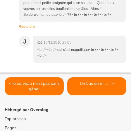
pour une si petite araignée qui tisse sa toile.... Quand aux
veuves noires, elles bouffent leurs mâles...Alors !
Spiderwoman ou pas<br /> ?!! <br /> <br /> <br /> <br />
Répondre
J
jpp
16/11/2010 23:05
<br /> <br /> oui c'est magnifique<br /> <br /> <br />
<br />
< le cerveau n'est pas sans
Un bus de m.... ! >
gène!
Hébergé par Overblog
Top articles
Pages