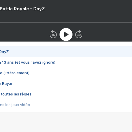
 Battle Royale - DayZ
 DayZ
 a 13 ans (et vous l'avez ignoré)
e (littéralement)
im Rayan
 toutes les règles
s les jeux vidéo
us choquant de Rockstar ? - Le scandale BULLY
e plus moche de Steam