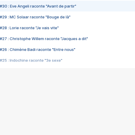
#30 : Eve Angeli raconte "Avant de partir"
#29 : MC Solaar raconte "Bouge de là"
28 : Lorie raconte "Je vais vite"
#27 : Christophe Willem raconte "Jacques a dit"
#26 : Chimène Badi raconte "Entre nous"
#25 : Indochine raconte "3e sexe"
#24 : Zaho raconte "C'est chelou"
#23 : Patrick Bruel raconte "Au café des délices"
#22 : Kyo raconte "Le chemin"
#21 : Nolwenn Leroy raconte "Cassé"
#20 : Patrick Hernandez raconte "Born to be alive"
#19 : Lorie raconte "Près de moi"