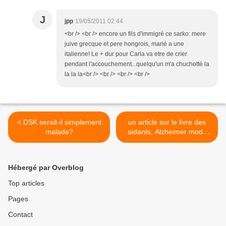
J
jpp
19/05/2011 02:44
<br /> <br /> encore un fils d'immigré ce sarko: mere
juive grecque et pere hongrois, marié a une
italienne! Le + dur pour Carla va etre de crier
pendant l'accouchement...quelqu'un m'a chuchotté la
la la la<br /> <br /> <br /> <br />
< DSK serait-il simplement
un article sur le livre des
malade?
aidants, Alzheimer mode
d'emploi >
Hébergé par Overblog
Top articles
Pages
Contact