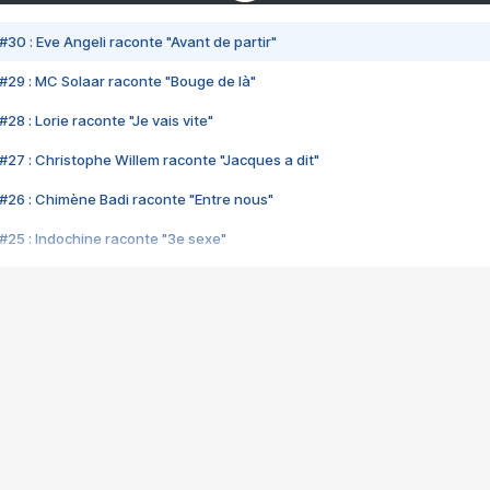
#30 : Eve Angeli raconte "Avant de partir"
#29 : MC Solaar raconte "Bouge de là"
28 : Lorie raconte "Je vais vite"
#27 : Christophe Willem raconte "Jacques a dit"
#26 : Chimène Badi raconte "Entre nous"
#25 : Indochine raconte "3e sexe"
#24 : Zaho raconte "C'est chelou"
#23 : Patrick Bruel raconte "Au café des délices"
#22 : Kyo raconte "Le chemin"
#21 : Nolwenn Leroy raconte "Cassé"
#20 : Patrick Hernandez raconte "Born to be alive"
#19 : Lorie raconte "Près de moi"