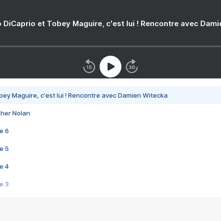
 DiCaprio et Tobey Maguire, c'est lui ! Rencontre avec Dam
bey Maguire, c'est lui ! Rencontre avec Damien Witecka
pher Nolan
e 6
e 5
e 4
e 3
s créatrices de la VF !
e 2