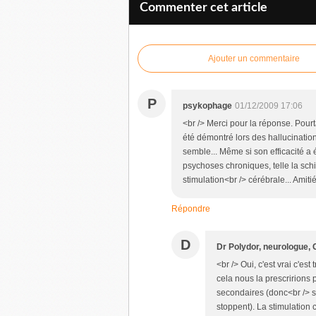
Commenter cet article
Ajouter un commentaire
P
psykophage
01/12/2009 17:06
<br /> Merci pour la réponse. Pourtan
été démontré lors des hallucinati
semble... Même si son efficacité a
psychoses chroniques, telle la schiz
stimulation<br /> cérébrale... Amitié
Répondre
D
Dr Polydor, neurologue,
<br /> Oui, c'est vrai c'est
cela nous la prescririons 
secondaires (donc<br /> sa
stoppent). La stimulation 