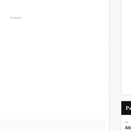
Publicité
P
...
Al