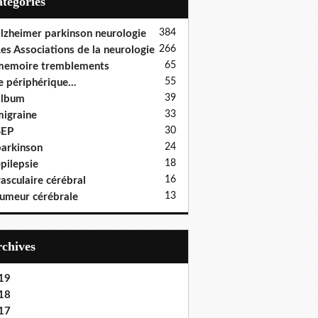
Catégories
384
lzheimer parkinson neurologie
266
es Associations de la neurologie
65
memoire tremblements
55
e périphérique...
39
album
33
igraine
30
SEP
24
arkinson
18
pilepsie
16
asculaire cérébral
13
umeur cérébrale
Archives
19
18
17