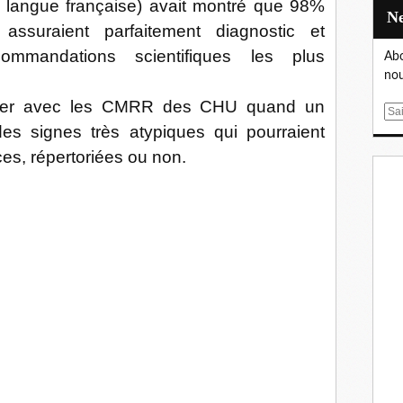
 langue française) avait montré que 98%
assuraient parfaitement diagnostic et
commandations scientifiques les plus
Abo
nou
aborer avec les CMRR des CHU quand un
E
des signes très atypiques qui pourraient
m
a
es, répertoriées ou non.
i
l