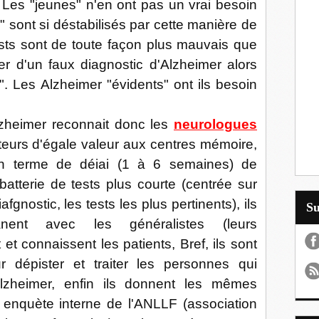
Les "jeunes" n'en ont pas un vrai besoin
 sont si déstabilisés par cette manière de
tests sont de toute façon plus mauvais que
er d'un faux diagnostic d'Alzheimer alors
s". Les Alzheimer "évidents" ont ils besoin
zheimer reconnait donc les
neurologues
urs d'égale valeur aux centres mémoire,
 en terme de déiai (1 à 6 semaines) de
batterie de tests plus courte (centrée sur
fgnostic, les tests les plus pertinents), ils
S
ent avec les généralistes (leurs
et connaissent les patients, Bref, ils sont
r dépister et traiter les personnes qui
lzheimer, enfin ils donnent les mêmes
enquète interne de l'ANLLF (association