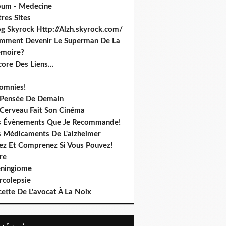
bum - Medecine
res Sites
og Skyrock Http://Alzh.skyrock.com/
mment Devenir Le Superman De La
moire?
ore Des Liens...
somnies!
 Pensée De Demain
 Cerveau Fait Son Cinéma
s Évènements Que Je Recommande!
s Médicaments De L'alzheimer
sez Et Comprenez Si Vous Pouvez!
re
ningiome
rcolepsie
ette De L'avocat À La Noix