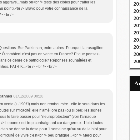
s aggrave...mais on<br /> teste des cibles pour traiter les
20
au point).<br /> Bravo pour votre connaissance de la
20
> <br />
20
20
20
20
20
.. Questions. Sur Parkinson, entre autres. Pourquoi la rasagiline -
z Ô combien! n'est pas en vente en France? Et que pensez-
20
x dans ce genre de pathologie? Réponses souhaîtées et
20
tiés. PATRIK...<br /> <br /> <br />
 Cannes
01/12/2009 00:28
t en vente (+-190€!) mais non remboursée...elle le sera dans les
utes sur l'fficacité: elle n'améliore pas (ou si peu) les signes
us le faire passer pour "neuroprotecteur" (voir l'arnaque
 /> Leponex est trop contraignant car dangereux: 1 bio toutes
cien ne donne la dose pour 1 semaine qu'au vu de la bio! pour
fficulté de vivre c'est<br /> peu pratique...<br /> Merci pour