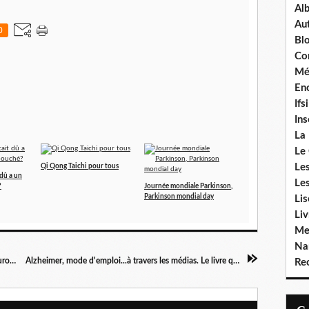
Al
Aut
0
Bl
Co
Mé
Enc
Ifsi
In
La
Le
Le
Qi Qong Taichi pour tous
 dû a un
Le
?
Journée mondiale Parkinson,
Parkinson mondial day
Li
Liv
Me
Na
Serial killer et empathie : où sont passés les neurones miroirs?
Alzheimer, mode d'emploi...à travers les médias. Le livre qui fait le buzz.
Rec