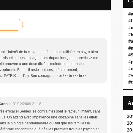
#a
#L
#
#l
#
#m
t, l'intérêt de la clozapine - fort et mal utilisée en psy, a bien
#
ons visuelle dues aux agonistes dopaminergiques, ce<br /> me
#p
 été prouvée à une dose dix fois moindre que dans les
#e
ophrénie.Bien... il reste toujours, aléatoirement, la
#v
s. PATRIK ...... Psy. Bon courage... <br /> <br /> <br />
#t
 Cannes
01/12/2009 21:18
 très efficace! Seules les contraintes sont le facteur limitant, sans
20
plus. On attend avec impatience une clozapine sans les effets
ns la biologie hebdomadaire qui fait que les familles la
20
cérébrale est contrindiqué dès les premiers troubles psycho et
20