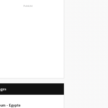
Publicité
ages
bum - Egypte