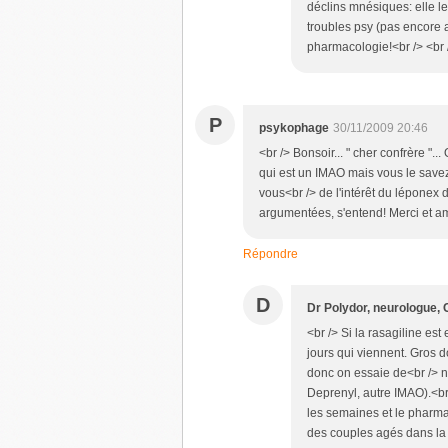
déclins mnésiques: elle le
troubles psy (pas encore 
pharmacologie!<br /> <br /
P
psykophage
30/11/2009 20:46
<br /> Bonsoir... " cher confrère ".
qui est un IMAO mais vous le save
vous<br /> de l'intérêt du lépone
argumentées, s'entend! Merci et ami
Répondre
D
Dr Polydor, neurologue,
<br /> Si la rasagiline es
jours qui viennent. Gros do
donc on essaie de<br /> no
Deprenyl, autre IMAO).<br
les semaines et le pharma
des couples agés dans la di