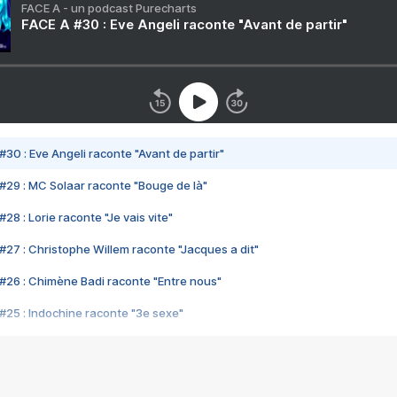
FACE A - un podcast Purecharts
FACE A #30 : Eve Angeli raconte "Avant de partir"
#30 : Eve Angeli raconte "Avant de partir"
#29 : MC Solaar raconte "Bouge de là"
28 : Lorie raconte "Je vais vite"
#27 : Christophe Willem raconte "Jacques a dit"
#26 : Chimène Badi raconte "Entre nous"
#25 : Indochine raconte "3e sexe"
#24 : Zaho raconte "C'est chelou"
#23 : Patrick Bruel raconte "Au café des délices"