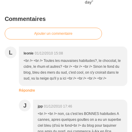
Commentaires
Ajouter un commentaire
L
leonie
01/12/2010 15:08
<br /> <br /> Toutes les mauvaises habitudes?, le chocolat, le
cidre, le rhum et autres? <br /> <br /> <br /> Sinon le fond du
blog, bleu des mers du sud, c'est cool, on s'y croirait dans le
sud, vu la neige qu'il y a ici <br /> <br /> <br /> <br />
Répondre
J
jpp
01/12/2010 17:46
<br /> <br /> non, ca c'est les BONNES habitudes A
cannes, apres quelques gouttes on a eu un superbe
ciel bleu (d'où le fond<br /> du blog pour taquiner
nos amis du nord, qui commence à Aix en Pce