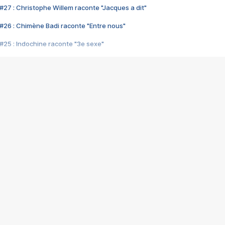
#27 : Christophe Willem raconte "Jacques a dit"
#26 : Chimène Badi raconte "Entre nous"
#25 : Indochine raconte "3e sexe"
#24 : Zaho raconte "C'est chelou"
#23 : Patrick Bruel raconte "Au café des délices"
#22 : Kyo raconte "Le chemin"
#21 : Nolwenn Leroy raconte "Cassé"
#20 : Patrick Hernandez raconte "Born to be alive"
#19 : Lorie raconte "Près de moi"
#18 : Michael Jones raconte "A nos actes manqués" (avec Jean-Jacque
#17 : Khaled raconte "Aïcha"
#16 : Corneille raconte "Parce qu'on vient de loin"
#15 : Indochine raconte "L'aventurier"