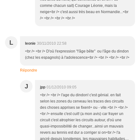
comme chacun sait) Courage Léonie, mais la
neige<br /> c'est aussi très beau en Normandie...<br
/> <br /> <br /> <br />
L
leonie
30/11/2010 22:58
<br /> <br /> D'où l'expression "l'âge bête" ou l'âge du dindon
(chez les espagnols) à l'adolescence<br /> <br /> <br /> <br />
Répondre
J
jpp
01/12/2010 09:05
<br /> <br /> l'age du dindon! c'est génial. en fait
selon les zones du cerveau les traces des circuits
des choses apprises se fixent+ ou - vite.<br /> <br />
<br /> ensuite c'est cuit! (a mon avis) car frayer un
circuit c'est atrophier les circuits autour, d'où une
quasi-impossibilité de changer...ainsi un mauvais
revers au tennis est dur a corriger si on<br /> l'a
ancré depuis longtemps. les mauvaises habitudes....