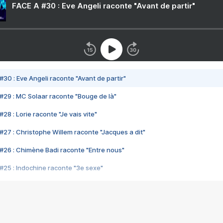
FACE A #30 : Eve Angeli raconte "Avant de partir"
#30 : Eve Angeli raconte "Avant de partir"
#29 : MC Solaar raconte "Bouge de là"
28 : Lorie raconte "Je vais vite"
#27 : Christophe Willem raconte "Jacques a dit"
#26 : Chimène Badi raconte "Entre nous"
#25 : Indochine raconte "3e sexe"
#24 : Zaho raconte "C'est chelou"
#23 : Patrick Bruel raconte "Au café des délices"
#22 : Kyo raconte "Le chemin"