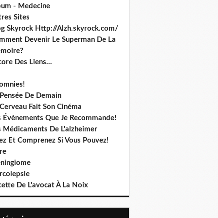
bum - Medecine
res Sites
og Skyrock Http://Alzh.skyrock.com/
mment Devenir Le Superman De La
moire?
ore Des Liens...
somnies!
 Pensée De Demain
 Cerveau Fait Son Cinéma
s Évènements Que Je Recommande!
s Médicaments De L'alzheimer
sez Et Comprenez Si Vous Pouvez!
re
ningiome
rcolepsie
ette De L'avocat À La Noix