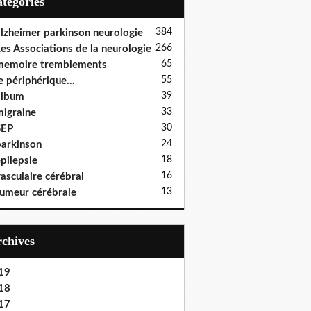
Catégories
384
lzheimer parkinson neurologie
266
es Associations de la neurologie
65
memoire tremblements
55
e périphérique...
39
album
33
igraine
30
SEP
24
arkinson
18
pilepsie
16
asculaire cérébral
13
umeur cérébrale
Archives
19
18
17