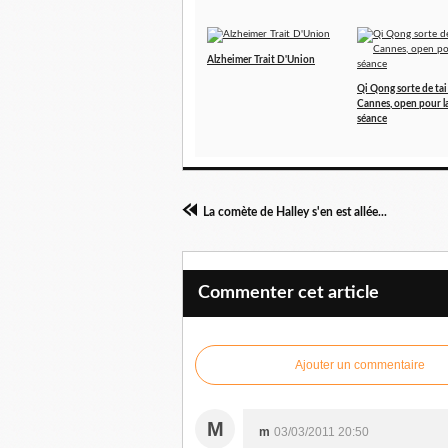
Alzheimer Trait D'Union
Qi Qong sorte de tai c
Cannes, open pour l
séance
La comète de Halley s'en est allée...
Commenter cet article
Ajouter un commentaire
M
m
03/03/2011 20:50