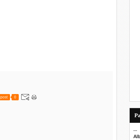
post
0
P
...
Al