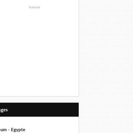
Publicité
ages
bum - Egypte