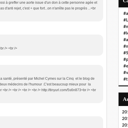
 réussi à greffer une aorte issue d'un don à cette personne agée et
s d'anti rejet, c'est + que fort...on n'arrête pas le progrès ...<br
#a
#L
#
#l
#
#m
<br /> <br />
#
#p
#e
#v
la santé, présenté par Michel Cymes sur la Cinq et le blog de
#t
es deux médecins de l'humour .C'est beaucoup mieux pour la
<br /> <br /> <br /> <br /> http://tinyurl.com/5s6n873<br /> <br
20
20
20