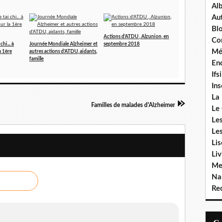
Al
Aut
Bl
Actions d'ATDU , Alzunion, en
Co
hi... à
Journée Mondiale Alzheimer et
septembre 2018
Mé
a 1ère
autres actions d'ATDU, aidants,
famille
Enc
Ifsi
In
La
Familles de malades d'Alzheimer
Le
Le
Le
Li
Liv
Me
Na
Rec