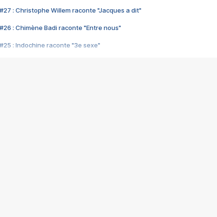
#27 : Christophe Willem raconte "Jacques a dit"
#26 : Chimène Badi raconte "Entre nous"
#25 : Indochine raconte "3e sexe"
#24 : Zaho raconte "C'est chelou"
#23 : Patrick Bruel raconte "Au café des délices"
#22 : Kyo raconte "Le chemin"
#21 : Nolwenn Leroy raconte "Cassé"
#20 : Patrick Hernandez raconte "Born to be alive"
#19 : Lorie raconte "Près de moi"
#18 : Michael Jones raconte "A nos actes manqués" (avec Jean-Jacque
#17 : Khaled raconte "Aïcha"
#16 : Corneille raconte "Parce qu'on vient de loin"