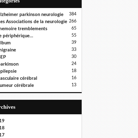
Catégories
384
lzheimer parkinson neurologie
266
es Associations de la neurologie
65
memoire tremblements
55
e périphérique...
39
album
33
igraine
30
SEP
24
arkinson
18
pilepsie
16
asculaire cérébral
13
umeur cérébrale
Archives
19
18
17