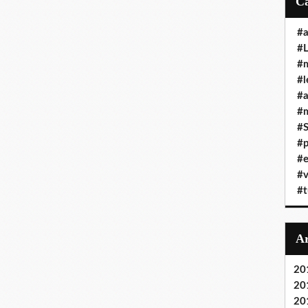
#a
#L
#
#l
#
#m
#
#p
#e
#v
#t
20
20
20