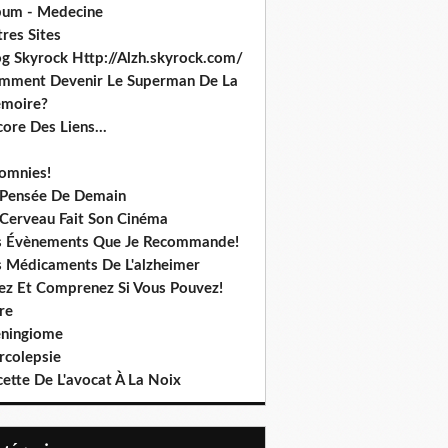
bum - Medecine
res Sites
og Skyrock Http://Alzh.skyrock.com/
mment Devenir Le Superman De La
moire?
ore Des Liens...
somnies!
 Pensée De Demain
 Cerveau Fait Son Cinéma
s Évènements Que Je Recommande!
s Médicaments De L'alzheimer
sez Et Comprenez Si Vous Pouvez!
re
ningiome
rcolepsie
ette De L'avocat À La Noix