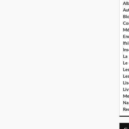
Al
Aut
Bl
Co
Mé
Enc
Ifsi
In
La
Le
Le
Le
Li
Liv
Me
Na
Rec