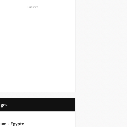
Publicité
ages
bum - Egypte