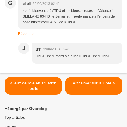
G
girelli
26/06/2013 02:41
<br /> bienvenue à ATDU et les blouses roses de Valence à
SEILLANS 83440 le 1er juillet _ performance à l'encens de
cade http://t.co/Mu4P2iShaR <br />
Répondre
J
jpp
26/06/2013 13:48
<br /> <br /> merci alain<br /> <br /> <br /> <br />
< jeux de role en situation
Alzheimer sur la Côte >
réelle
Hébergé par Overblog
Top articles
Pages