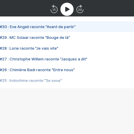
#30 : Eve Angeli raconte "Avant de partir"
#29 : MC Solaar raconte "Bouge de là"
28 : Lorie raconte "Je vais vite"
#27 : Christophe Willem raconte "Jacques a dit"
#26 : Chimène Badi raconte "Entre nous"
#25 : Indochine raconte "3e sexe"
#24 : Zaho raconte "C'est chelou"
#23 : Patrick Bruel raconte "Au café des délices"
#22 : Kyo raconte "Le chemin"
#21 : Nolwenn Leroy raconte "Cassé"