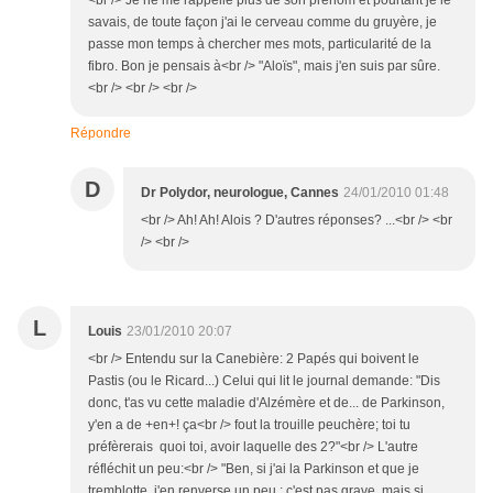
<br /> Je ne me rappelle plus de son prénom et pourtant je le
savais, de toute façon j'ai le cerveau comme du gruyère, je
passe mon temps à chercher mes mots, particularité de la
fibro. Bon je pensais à<br /> "Aloïs", mais j'en suis par sûre.
<br /> <br /> <br />
Répondre
D
Dr Polydor, neurologue, Cannes
24/01/2010 01:48
<br /> Ah! Ah! Alois ? D'autres réponses? ...<br /> <br
/> <br />
L
Louis
23/01/2010 20:07
<br /> Entendu sur la Canebière: 2 Papés qui boivent le
Pastis (ou le Ricard...) Celui qui lit le journal demande: "Dis
donc, t'as vu cette maladie d'Alzémère et de... de Parkinson,
y'en a de +en+! ça<br /> fout la trouille peuchère; toi tu
préfèrerais quoi toi, avoir laquelle des 2?"<br /> L'autre
réfléchit un peu:<br /> "Ben, si j'ai la Parkinson et que je
tremblotte, j'en renverse un peu ; c'est pas grave, mais si