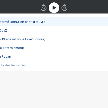
nsformé l’ennui en chef-d’œuvre
 DayZ
 a 13 ans (et vous l'avez ignoré)
e (littéralement)
im Rayan
 toutes les règles
s les jeux vidéo
us choquant de Rockstar ? - Le scandale BULLY
e plus moche de Steam
du RÊVE tourne au CAUCHEMAR