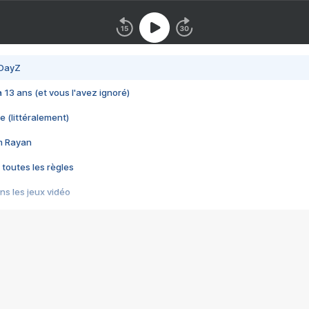
 DayZ
 a 13 ans (et vous l'avez ignoré)
e (littéralement)
im Rayan
 toutes les règles
s les jeux vidéo
us choquant de Rockstar ? - Le scandale BULLY
e plus moche de Steam
du RÊVE tourne au CAUCHEMAR
pendant 8 heures