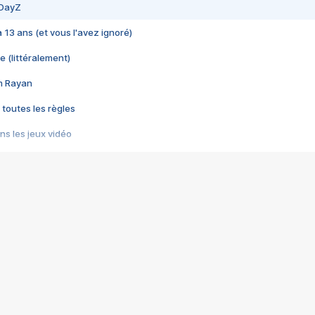
 DayZ
 a 13 ans (et vous l'avez ignoré)
e (littéralement)
im Rayan
 toutes les règles
s les jeux vidéo
us choquant de Rockstar ? - Le scandale BULLY
e plus moche de Steam
du RÊVE tourne au CAUCHEMAR
pendant 8 heures
it… à tort
umiliés par un jeu vidéo
ire - Final Fantasy 8