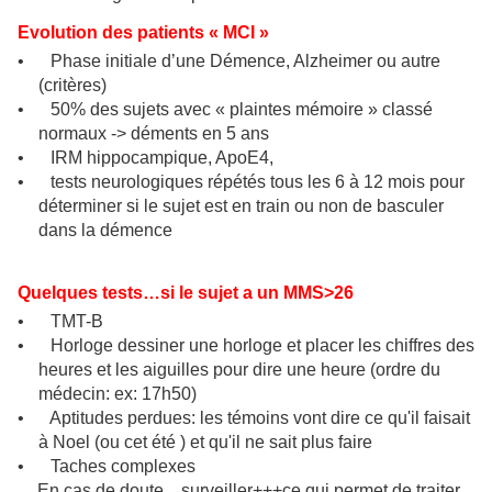
Evolution des patients « MCI »
•
Phase initiale d’une Démence, Alzheimer ou autre
(critères)
•
50% des sujets avec « plaintes mémoire » classé
normaux -> déments en 5 ans
•
IRM hippocampique, ApoE4,
•
tests neurologiques répétés tous les 6 à 12 mois pour
déterminer si le sujet est en train ou non de basculer
dans la démence
Quelques tests…si le sujet a un MMS>26
•
TMT-B
•
Horloge
dessiner une horloge et placer les chiffres des
heures et les aiguilles pour dire une heure (ordre du
médecin: ex: 17h50)
•
Aptitudes perdues: les témoins
vont dire ce qu'il faisait
à Noel (ou cet été ) et qu'il ne sait plus faire
•
Taches complexes
En cas de doute…surveiller+++ce qui permet de traiter