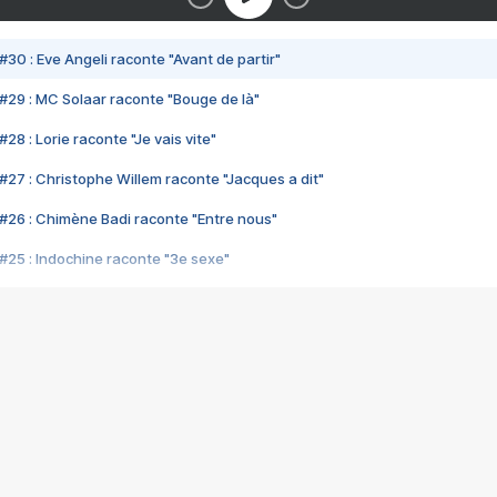
#30 : Eve Angeli raconte "Avant de partir"
#29 : MC Solaar raconte "Bouge de là"
28 : Lorie raconte "Je vais vite"
#27 : Christophe Willem raconte "Jacques a dit"
#26 : Chimène Badi raconte "Entre nous"
#25 : Indochine raconte "3e sexe"
#24 : Zaho raconte "C'est chelou"
#23 : Patrick Bruel raconte "Au café des délices"
#22 : Kyo raconte "Le chemin"
#21 : Nolwenn Leroy raconte "Cassé"
#20 : Patrick Hernandez raconte "Born to be alive"