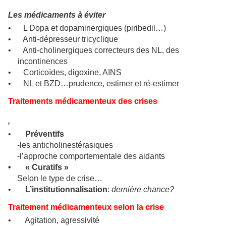
Les médicaments à éviter
•
L Dopa et dopaminergiques (piribedil…)
•
Anti-dépresseur tricyclique
•
Anti-cholinergiques correcteurs des NL, des
incontinences
•
Corticoïdes, digoxine, AINS
•
NL et BZD…prudence, estimer et ré-estimer
Traitements médicamenteux des crises
,
•
Préventifs
-les anticholinestérasiques
-l’approche comportementale des aidants
•
« Curatifs »
Selon le type de crise…
•
L’institutionnalisation
:
dernière chance?
Traitement médicamenteux selon la crise
•
Agitation, agressivité