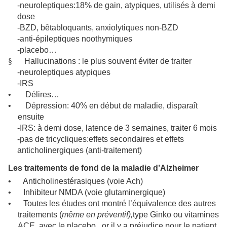
-neuroleptiques:18% de gain, atypiques, utilisés à demi
dose
-BZD, bêtabloquants, anxiolytiques non-BZD
-anti-épileptiques noothymiques
-placebo…
§
Hallucinations : le plus souvent éviter de traiter
-neuroleptiques atypiques
-IRS
•
Délires…
•
Dépression: 40% en début de maladie, disparaît
ensuite
-IRS: à demi dose, latence de 3 semaines, traiter 6 mois
-pas de tricycliques:effets secondaires et effets
anticholinergiques (anti-traitement)
Les traitements de fond de la maladie d’Alzheimer
•
Anticholinestérasiques (voie Ach)
•
Inhibiteur NMDA (voie glutaminergique)
•
Toutes les études ont montré l’équivalence des autres
traitements (
même en préventif),
type Ginko ou vitamines
ACE, avec le placebo...or il y a préjudice pour le patient