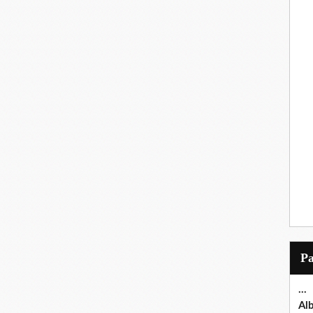
P
...
Al