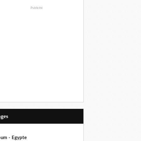
Publicité
ages
bum - Egypte