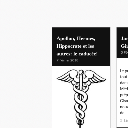
Apollon, Hermes,
Ja
Hippocrate et les
Gi
autres: le caducée!
5 Fé
7 Février 2018
Le p
tout
dans
Médi
prép
Gira
nouv
de ...
Li