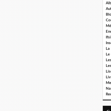
Al
Aut
Bl
Co
Mé
Enc
Ifsi
In
La
Le
Le
Le
Li
Liv
Me
Na
Rec