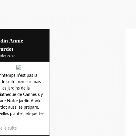
rdin Annie
rardot
vrier 2018
rintemps n'est pas là
 de suite bien sûr mais
 les jardins de la
athèque de Cannes s'y
are Notre jardin Annie
rdot aussi se prépare,
elles plantes, étiquettes
re la suite