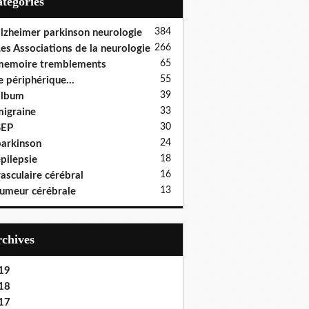
Catégories
384
lzheimer parkinson neurologie
266
es Associations de la neurologie
65
memoire tremblements
55
e périphérique...
39
album
33
igraine
30
SEP
24
arkinson
18
pilepsie
16
asculaire cérébral
13
umeur cérébrale
Archives
19
18
17