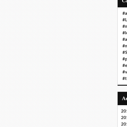
#a
#L
#
#l
#
#m
#
#p
#e
#v
#t
20
20
20