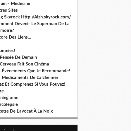
bum - Medecine
res Sites
og Skyrock Http://Alzh.skyrock.com/
mment Devenir Le Superman De La
moire?
ore Des Liens...
somnies!
 Pensée De Demain
 Cerveau Fait Son Cinéma
s Évènements Que Je Recommande!
s Médicaments De L'alzheimer
sez Et Comprenez Si Vous Pouvez!
re
ningiome
rcolepsie
ette De L'avocat À La Noix