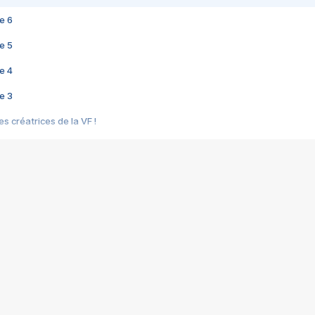
e 6
e 5
e 4
e 3
s créatrices de la VF !
e 2
e 1
e Mektoub My Love arrive enfin ! Rencontre avec Shaïn Boumedine et Sal
i : après Toni en famille
elle réalise le bouleversant Dites lui que je l'aime
ais ! Rencontre autour de Vie privée de Rebecca Zlotowski
 de Marguerite, Grave... Rencontre avec Ella Rumpf