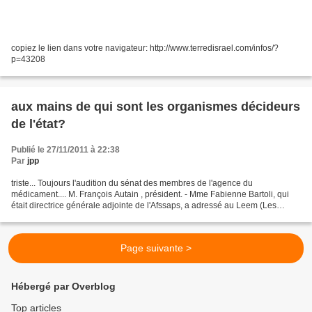
copiez le lien dans votre navigateur: http://www.terredisrael.com/infos/?
p=43208
aux mains de qui sont les organismes décideurs
de l'état?
Publié le 27/11/2011 à 22:38
Par
jpp
triste... Toujours l'audition du sénat des membres de l'agence du
médicament.... M. François Autain , président. - Mme Fabienne Bartoli, qui
était directrice générale adjointe de l'Afssaps, a adressé au Leem (Les
entreprises du médicament), syndicat de...
Page suivante >
Hébergé par Overblog
Top articles