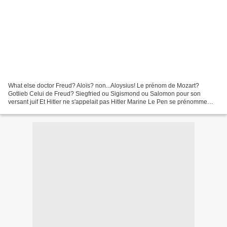
What else doctor Freud? Aloïs? non...Aloysius! Le prénom de Mozart?
Gotlieb Celui de Freud? Siegfried ou Sigismond ou Salomon pour son
versant juif Et Hitler ne s'appelait pas Hitler Marine Le Pen se prénomme
Marion Quel est le sens psychanalytique de...