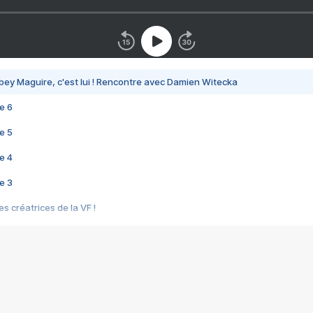
bey Maguire, c'est lui ! Rencontre avec Damien Witecka
e 6
e 5
e 4
e 3
s créatrices de la VF !
e 2
e 1
e Mektoub My Love arrive enfin ! Rencontre avec Shaïn Boumedine et Sal
i : après Toni en famille