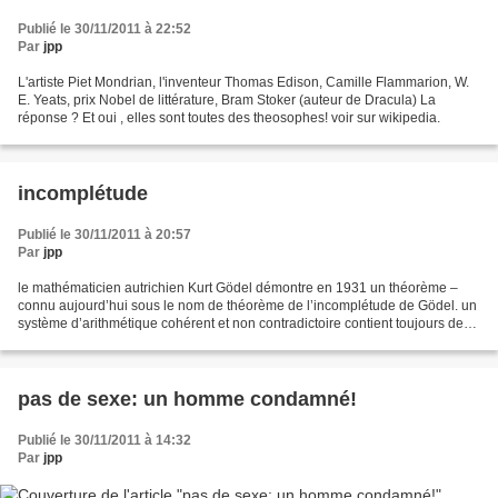
Publié le 30/11/2011 à 22:52
Par
jpp
L'artiste Piet Mondrian, l'inventeur Thomas Edison, Camille Flammarion, W.
E. Yeats, prix Nobel de littérature, Bram Stoker (auteur de Dracula) La
réponse ? Et oui , elles sont toutes des theosophes! voir sur wikipedia.
incomplétude
Publié le 30/11/2011 à 20:57
Par
jpp
le mathématicien autrichien Kurt Gödel démontre en 1931 un théorème –
connu aujourd’hui sous le nom de théorème de l’incomplétude de Gödel. un
système d’arithmétique cohérent et non contradictoire contient toujours des
propositions « indécidables », c’est-à-dire...
pas de sexe: un homme condamné!
Publié le 30/11/2011 à 14:32
Par
jpp