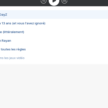
 DayZ
 a 13 ans (et vous l'avez ignoré)
e (littéralement)
im Rayan
 toutes les règles
s les jeux vidéo
us choquant de Rockstar ? - Le scandale BULLY
e plus moche de Steam
du RÊVE tourne au CAUCHEMAR
pendant 8 heures
it… à tort