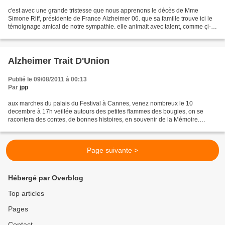
c'est avec une grande tristesse que nous apprenons le décès de Mme
Simone Riff, présidente de France Alzheimer 06. que sa famille trouve ici le
témoignage amical de notre sympathie. elle animait avec talent, comme çi-
dessous pour des conférences organisées...
Alzheimer Trait D'Union
Publié le 09/08/2011 à 00:13
Par
jpp
aux marches du palais du Festival à Cannes, venez nombreux le 10
decembre à 17h veillée autours des petites flammes des bougies, on se
racontera des contes, de bonnes histoires, en souvenir de la Mémoire.
jeunes et agés, malades et bien portants, un moment...
Page suivante >
Hébergé par Overblog
Top articles
Pages
Contact