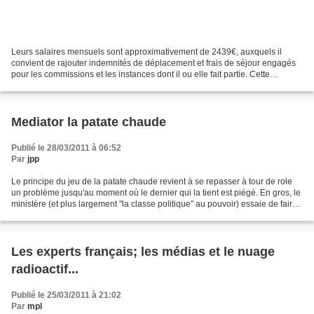
Leurs salaires mensuels sont approximativement de 2439€, auxquels il
convient de rajouter indemnités de déplacement et frais de séjour engagés
pour les commissions et les instances dont il ou elle fait partie. Cette
"indemnité", comme on dit dans le jargon,...
Mediator la patate chaude
Publié le 28/03/2011 à 06:52
Par
jpp
Le principe du jeu de la patate chaude revient à se repasser à tour de role
un problème jusqu'au moment où le dernier qui la tient est piégé. En gros, le
ministère (et plus largement "la classe politique" au pouvoir) essaie de faire
oublier ses liens...
Les experts français; les médias et le nuage
radioactif...
Publié le 25/03/2011 à 21:02
Par
mpl