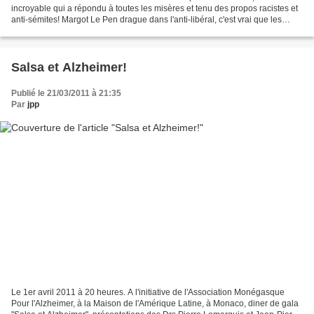
incroyable qui a répondu à toutes les misères et tenu des propos racistes et
anti-sémites! Margot Le Pen drague dans l'anti-libéral, c'est vrai que les
fascistes et les nationaux-socialistes...
Salsa et Alzheimer!
Publié le 21/03/2011 à 21:35
Par
jpp
Le 1er avril 2011 à 20 heures. A l'initiative de l'Association Monégasque
Pour l'Alzheimer, à la Maison de l'Amérique Latine, à Monaco, diner de gala