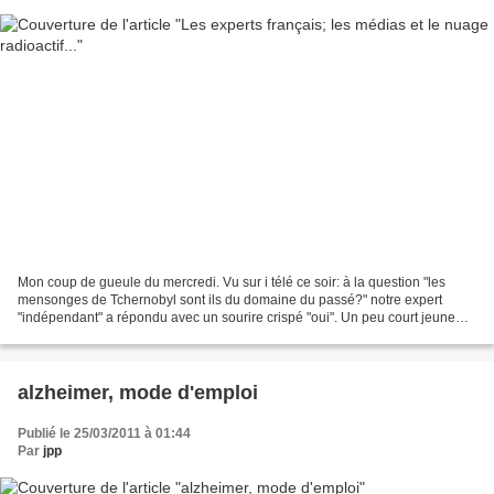
Mon coup de gueule du mercredi. Vu sur i télé ce soir: à la question "les
mensonges de Tchernobyl sont ils du domaine du passé?" notre expert
"indépendant" a répondu avec un sourire crispé "oui". Un peu court jeune
homme, comme disait Cyrano de Bergerac....
alzheimer, mode d'emploi
Publié le 25/03/2011 à 01:44
Par
jpp