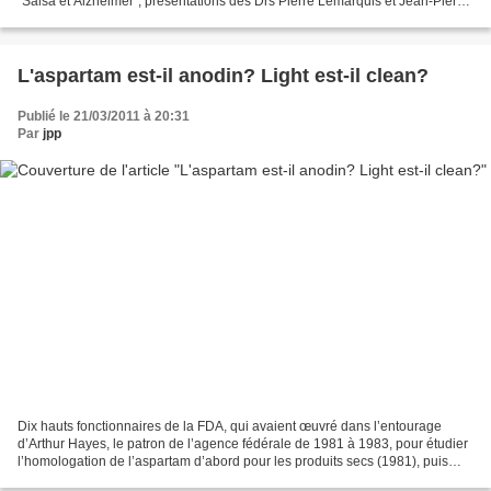
"Salsa et Alzheimer", présentations des Drs Pierre Lemarquis et Jean-Pierre
Polydor.
L'aspartam est-il anodin? Light est-il clean?
Publié le 21/03/2011 à 20:31
Par
jpp
Dix hauts fonctionnaires de la FDA, qui avaient œuvré dans l’entourage
d’Arthur Hayes, le patron de l’agence fédérale de 1981 à 1983, pour étudier
l’homologation de l’aspartam d’abord pour les produits secs (1981), puis
pour les boissons gazeuses (1983),...