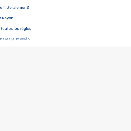
e (littéralement)
im Rayan
 toutes les règles
s les jeux vidéo
us choquant de Rockstar ? - Le scandale BULLY
e plus moche de Steam
du RÊVE tourne au CAUCHEMAR
pendant 8 heures
it… à tort
umiliés par un jeu vidéo
ire - Final Fantasy 8
ti un empire - Age of Empires