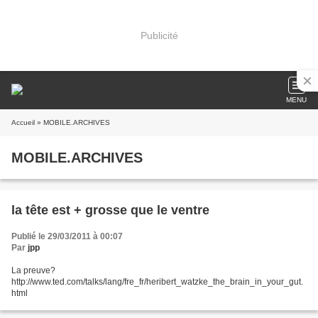
Publicité
MENU
Accueil
» MOBILE.ARCHIVES
MOBILE.ARCHIVES
la tête est + grosse que le ventre
Publié le 29/03/2011 à 00:07
Par
jpp
La preuve?
http://www.ted.com/talks/lang/fre_fr/heribert_watzke_the_brain_in_your_gut.
html