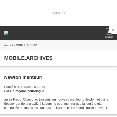
Publicité
MENU
Accueil
» MOBILE.ARCHIVES
MOBILE.ARCHIVES
Newton menteur!
Publié le 11/07/2010 à 18:36
Par
Dr Polydor, neurologue
après Freud, Charcot et Einstein...un nouveau menteur....Newton! et oui le
découvreur de la gravité à la pomme pour montrer que la lumière était
composée de toutes les couleurs de l'arc en ciel prétendit qu'on pouvait le
vérifier en la faisant passer...