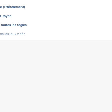
e (littéralement)
im Rayan
 toutes les règles
s les jeux vidéo
us choquant de Rockstar ? - Le scandale BULLY
e plus moche de Steam
du RÊVE tourne au CAUCHEMAR
pendant 8 heures
it… à tort
umiliés par un jeu vidéo
ire - Final Fantasy 8
ti un empire - Age of Empires