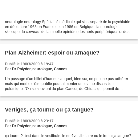
neurologie neurology Spécialité médicale qui s'est séparé de la psychiatrie
en décembre 1968 en France et en 1986 en Belgique, la neurologie
s'occupe du cerveau, de la moelle épinière, des nerfs périphériques et des
muscles. La psychiatrie s'occupant...
Plan Alzheimer: espoir ou arnaque?
Publié le 19/03/2009 à 19:47
Par
Dr Polydor, neurologue, Cannes
Un passage d'un billet d'humeur, auquel, bien sur, on peut ne pas adhérer
mais qui mérite d'être publié pour alimenter une saine discussion
polémique. "On se souvient du plan Cancer, de Chirac, qui permit de
distribuer des subsides à quelques caciques...
Vertiges, ça tourne ou ça tangue?
Publié le 18/03/2009 à 23:17
Par
Dr Polydor, neurologue, Cannes
ça tourne? c'est dans le vestibule, le nerf vestibulaire ou le tronc ça tangue?