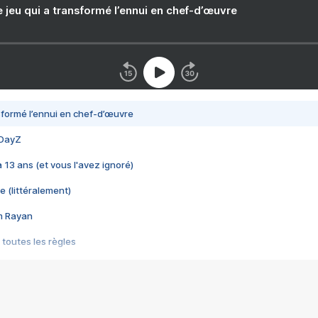
e jeu qui a transformé l’ennui en chef-d’œuvre
nsformé l’ennui en chef-d’œuvre
 DayZ
 a 13 ans (et vous l'avez ignoré)
e (littéralement)
im Rayan
 toutes les règles
s les jeux vidéo
us choquant de Rockstar ? - Le scandale BULLY