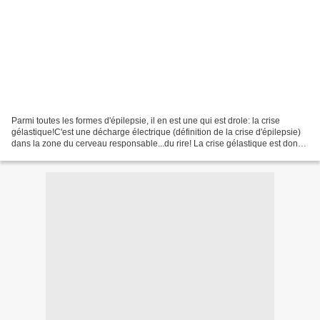
Parmi toutes les formes d'épilepsie, il en est une qui est drole: la crise
gélastique!C'est une décharge électrique (définition de la crise d'épilepsie)
dans la zone du cerveau responsable...du rire! La crise gélastique est donc
une crise de rire. Mais...