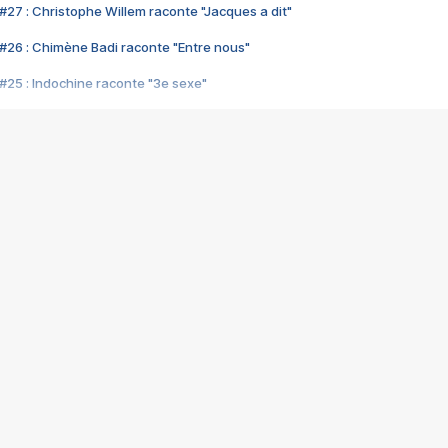
#27 : Christophe Willem raconte "Jacques a dit"
#26 : Chimène Badi raconte "Entre nous"
#25 : Indochine raconte "3e sexe"
#24 : Zaho raconte "C'est chelou"
#23 : Patrick Bruel raconte "Au café des délices"
#22 : Kyo raconte "Le chemin"
#21 : Nolwenn Leroy raconte "Cassé"
#20 : Patrick Hernandez raconte "Born to be alive"
#19 : Lorie raconte "Près de moi"
#18 : Michael Jones raconte "A nos actes manqués" (avec Jean-Jacque
#17 : Khaled raconte "Aïcha"
#16 : Corneille raconte "Parce qu'on vient de loin"
#15 : Indochine raconte "L'aventurier"