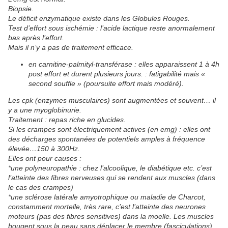
Biopsie.
Le déficit enzymatique existe dans les Globules Rouges.
Test d’effort sous ischémie : l’acide lactique reste anormalement
bas après l’effort.
Mais il n’y a pas de traitement efficace.
en carnitine-palmityl-transférase : elles apparaissent 1 à 4h
post effort et durent plusieurs jours. : fatigabilité mais «
second souffle » (poursuite effort mais modéré).
Les cpk (enzymes musculaires) sont augmentées et souvent… il
y a une myoglobinurie.
Traitement : repas riche en glucides.
Si les crampes sont électriquement actives (en emg) : elles ont
des décharges spontanées de potentiels amples à fréquence
élevée…150 à 300Hz.
Elles ont pour causes :
*une polyneuropathie : chez l’alcoolique, le diabétique etc. c’est
l’atteinte des fibres nerveuses qui se rendent aux muscles (dans
le cas des crampes)
*une sclérose latérale amyotrophique ou maladie de Charcot,
constamment mortelle, très rare, c’est l’atteinte des neurones
moteurs (pas des fibres sensitives) dans la moelle. Les muscles
bougent sous la peau sans déplacer le membre (fasciculations).